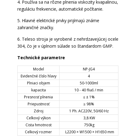
4. Používa sa na rôzne plnenia viskozity kvapalinou,
reguláciu frekvencie, automatické počítanie.
5. Hlavné elektrické prvky prijímajú známe
zahraničné značky.
6. Teleso stroja je vyrobené z nehrdzavejúcej ocele
304, čo je v úplnom súlade so štandardom GMP.
Technické parametre
Model
NP-JG4
Evidenčné číslo hlavy
4
Plniaci objem
50-1000ml
kapacita
10 - 40 fliaš / min
Presnosť plnenia
≤ ± 1%
Priepustnosť
≥ 98%
Zdroj
1 Ph. AC220V, 50/60 Hz
Celkový výkon
3,8 KW
Cista hmotnost
750kg
Celkový rozmer
L2200 × W1500 × H1650 mm