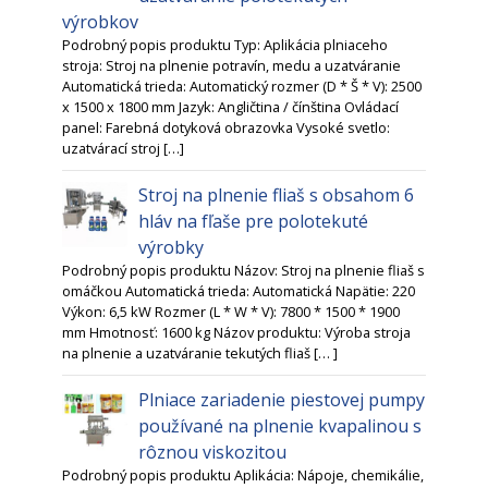
výrobkov
Podrobný popis produktu Typ: Aplikácia plniaceho
stroja: Stroj na plnenie potravín, medu a uzatváranie
Automatická trieda: Automatický rozmer (D * Š * V): 2500
x 1500 x 1800 mm Jazyk: Angličtina / čínština Ovládací
panel: Farebná dotyková obrazovka Vysoké svetlo:
uzatvárací stroj […]
Stroj na plnenie fliaš s obsahom 6
hláv na fľaše pre polotekuté
výrobky
Podrobný popis produktu Názov: Stroj na plnenie fliaš s
omáčkou Automatická trieda: Automatická Napätie: 220
Výkon: 6,5 kW Rozmer (L * W * V): 7800 * 1500 * 1900
mm Hmotnosť: 1600 kg Názov produktu: Výroba stroja
na plnenie a uzatváranie tekutých fliaš [… ]
Plniace zariadenie piestovej pumpy
používané na plnenie kvapalinou s
rôznou viskozitou
Podrobný popis produktu Aplikácia: Nápoje, chemikálie,