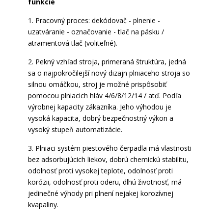
funkcie
1. Pracovný proces: dekódovač - plnenie -
uzatváranie - označovanie - tlač na pásku /
atramentová tlač (voliteľné).
2. Pekný vzhľad stroja, primeraná štruktúra, jedná
sa o najpokročilejší nový dizajn plniaceho stroja so
silnou omáčkou, stroj je možné prispôsobiť
pomocou plniacich hláv 4/6/8/12/14 / atď. Podľa
výrobnej kapacity zákazníka. Jeho výhodou je
vysoká kapacita, dobrý bezpečnostný výkon a
vysoký stupeň automatizácie.
3. Plniaci systém piestového čerpadla má vlastnosti
bez adsorbujúcich liekov, dobrú chemickú stabilitu,
odolnosť proti vysokej teplote, odolnosť proti
korózii, odolnosť proti oderu, dlhú životnosť, má
jedinečné výhody pri plnení nejakej korozívnej
kvapaliny.