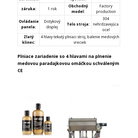
Obchodný
Factory
záruka:
1 rok
model:
production
304
Ovládanie
Dotykový
Telo stroja:
nehrdzavejúca
panela:
displej
oceľ
Zlatý
4 hlavy tekutý plniaci stroj, balenie medových
klinec:
vreciek
Plniace zariadenie so 4 hlavami na plnenie
medovou paradajkovou omáčkou schváleným
CE