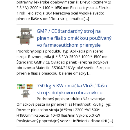
potraviny, lekárske obalový materiál: Drevo Rozmery (D
* Š * V): 2000 * 1100 * 1650 mm Plniaca tryska: 4 Záruka:
1 rok Telo stroja: 304 Nerezová oceľ Vysoké svetlo:
plnenie fľaše s omáčkou stroj, omáčka […]
GMP / CE štandardný stroj na
plnenie fliaš s omáčkou používaný
vo farmaceutickom priemysle
Podrobný popis produktu Typ: Aplikácia plniaceho
stroja: Rozmer jedla (L * Š * V): 2500 * 1000 * 1500 mm
Štandard: GMP / CE Ovládací panel: Farebná dotyková
obrazovka Materiál: SS304/316 Vysoké svetlo: Stroj na
plnenie fliaš s omáčkou, balenie omáčky […]
750 kg 5 KW omáčka Vložiť fľašu
stroj s dotykovou obrazovkou
Podrobný popis produktu Názov stroja:
Omáčková pasta na plnenie fliaš Hmotnosť: 750 kg Typ:
Rozmer plniaceho stroja (d*š*v): L2200 *W1500*
H1900mm Kapacita: 10-40 fliaš/min Výkon: 5,0 KW
Poskytovaný popredajný servis : Inžinieri k dispozícii […]