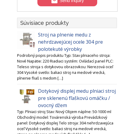
Send Inquiry
Súvisiace produkty
Stroj na plnenie medu z
nehrdzavejúcej ocele 304 pre
polotekuté výrobky
Podrobný popis produktu Typ: Stav plniaceho stroja:
Nové Napätie: 220 Riadiaci systém: Ovládací panel PLC:
Teleso stroja s dotykovou obrazovkou: Nerezová oceľ
304 Vysoké svetlo: baliaci stroj na medové vrecká,
plnenie fliaš s medom […]
Dotykový displej medu plniaci stroj
pre sklenenú fľaškovú omáčku /
ovocný džem
Typ: Plniaci stroj Stav: Nový Objem náplne: 50-1000 ml
Obchodný model: Továrenská výroba Prevádzkový
panel: Dotykový displej Telo stroja: 304 nehrdzavejúca
oceľ Vysoké svetlo: baliaci stroj na medové vrecká,