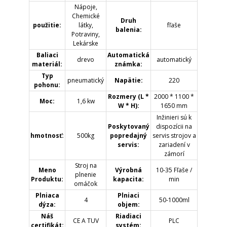
Nápoje,
Chemické
Druh
použitie:
látky,
fľaše
balenia:
Potraviny,
Lekárske
Baliaci
Automatická
drevo
automatický
materiál:
známka:
Typ
pneumatický
Napätie:
220
pohonu:
Rozmery (L *
2000 * 1100 *
Moc:
1,6 kw
W * H):
1650 mm
Inžinieri sú k
Poskytovaný
dispozícii na
hmotnosť:
500kg
popredajný
servis strojov a
servis:
zariadení v
zámorí
Stroj na
Meno
Výrobná
10-35 Fľaše /
plnenie
Produktu:
kapacita:
min
omáčok
Plniaca
Plniaci
4
50-1000ml
dýza:
objem:
Náš
Riadiaci
CE A TUV
PLC
certifikát:
systém: