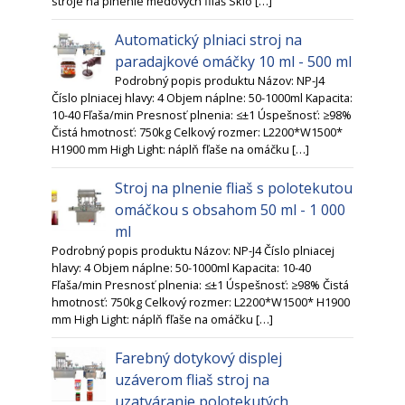
stroje na plnenie medových fliaš Sklo […]
Automatický plniaci stroj na
paradajkové omáčky 10 ml - 500 ml
Podrobný popis produktu Názov: NP-J4
Číslo plniacej hlavy: 4 Objem náplne: 50-1000ml Kapacita:
10-40 Fľaša/min Presnosť plnenia: ≤±1 Úspešnosť: ≥98%
Čistá hmotnosť: 750kg Celkový rozmer: L2200*W1500*
H1900 mm High Light: náplň fľaše na omáčku […]
Stroj na plnenie fliaš s polotekutou
omáčkou s obsahom 50 ml - 1 000
ml
Podrobný popis produktu Názov: NP-J4 Číslo plniacej
hlavy: 4 Objem náplne: 50-1000ml Kapacita: 10-40
Fľaša/min Presnosť plnenia: ≤±1 Úspešnosť: ≥98% Čistá
hmotnosť: 750kg Celkový rozmer: L2200*W1500* H1900
mm High Light: náplň fľaše na omáčku […]
Farebný dotykový displej
uzáverom fliaš stroj na
uzatváranie polotekutých